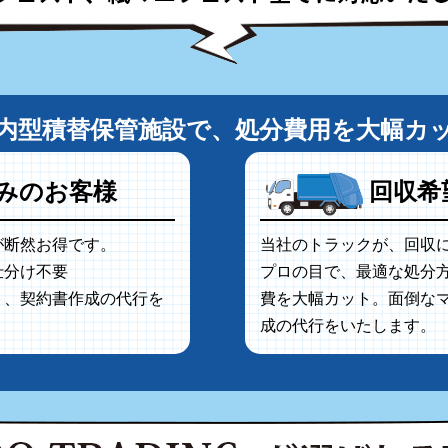
内型積替保管施設で、処分費用を大幅カ
みのお客様
回収希
が断然お得です。
当社のトラックが、回収
仕分け不要
プロの目で、最適な処分
ト、契約書作成の代行を
費を大幅カット。面倒な
成の代行をいたします。