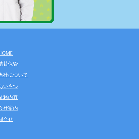
HOME
積替保管
当社について
あいさつ
業務内容
会社案内
問合せ