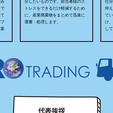
ごみ
分したいものです。担当者様のス
仕
たで
トレスをできるだけ軽減するため
抑
べて
に、産業廃棄物をまとめて迅速に
て
パフ
運搬・処理します。
け
提案
し